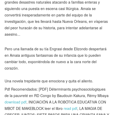
grandes desastres naturales atacando a familias enteras y
siguiendo una puesta en escena casi litúrgica. Amaia se
convertirá inesperadamente en parte del equipo de la
investigación, que les llevará hasta Nueva Orleans, en vísperas
del peor huracán de su historia, para intentar adelantarse al
asesino...
Pero una llamada de su tía Engrasi desde Elizondo despertará
en Amaia antiguos fantasmas de su infancia que lo pueden
cambiar todo, exponiéndola de nuevo a la cara norte del
corazón.
Una novela trepidante que emociona y quita el aliento.
Pdf Recomendados: [PDF] Déterminants psychosociologiques
de la pauvreté en RD Congo by Baudouin Kakura, Rémy Mbaya
download pdf
, INICIACIÓN A LA ROBÓTICA EDUCATIVA CON
MBOT DE MAKEBLOCK leer el libro
read pdf
, LA MAGIA DE
CRECER JUNTOS: SIETE PASOS PARA UNA CRIANZA SANA Y